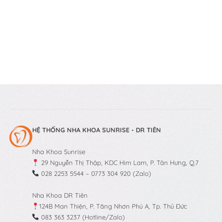
HỆ THỐNG NHA KHOA SUNRISE - DR TIÊN
Nha Khoa Sunrise
29 Nguyễn Thị Thập, KDC Him Lam, P. Tân Hưng, Q.7
028 2253 5544 – 0773 304 920 (Zalo)
Nha Khoa DR Tiên
124B Man Thiện, P. Tăng Nhơn Phú A, Tp. Thủ Đức
083 363 3237 (Hotline/Zalo)